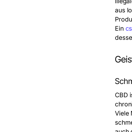
illeg
aus l
Produ
Ein
c
desse
Geis
Schm
CBD i
chron
Viele
schme
auch 