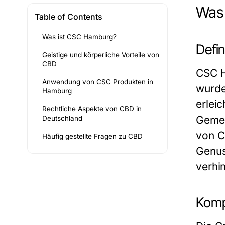
Was
Table of Contents
Was ist CSC Hamburg?
Defi
Geistige und körperliche Vorteile von
CBD
CSC H
Anwendung von CSC Produkten in
wurde
Hamburg
erlei
Rechtliche Aspekte von CBD in
Gemei
Deutschland
von C
Häufig gestellte Fragen zu CBD
Genus
verhin
Komp