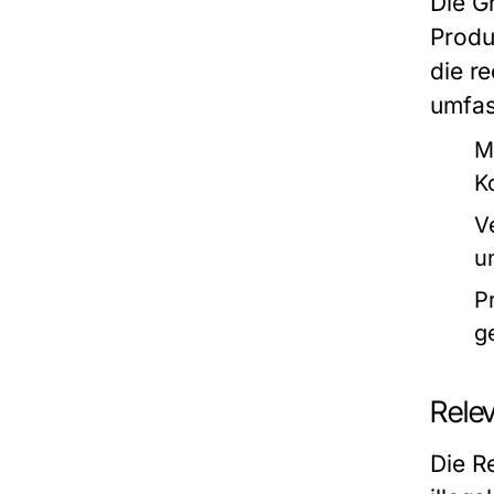
Die G
Produ
die r
umfas
M
K
V
u
P
g
Relev
Die R