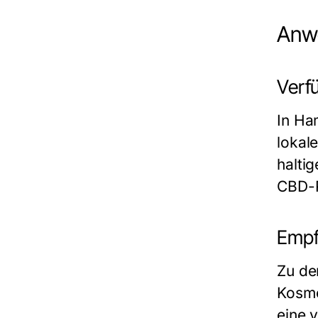
Anw
Verf
In Ha
lokal
halti
CBD-P
Empf
Zu de
Kosme
eine 