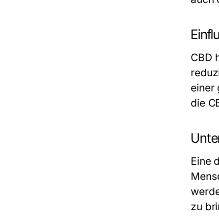
Einfl
CBD h
reduz
einer
die C
Unte
Eine 
Mensc
werde
zu br